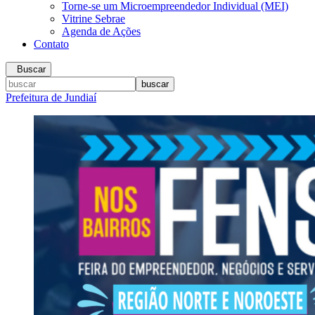
Torne-se um Microempreendedor Individual (MEI)
Vitrine Sebrae
Agenda de Ações
Contato
Buscar
Prefeitura de Jundiaí