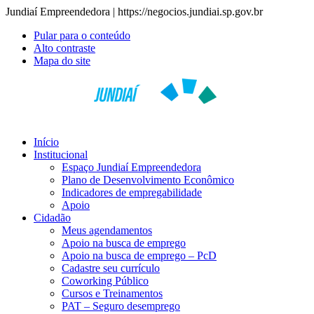
Jundiaí Empreendedora | https://negocios.jundiai.sp.gov.br
Pular para o conteúdo
Alto contraste
Mapa do site
≡
Menu
Início
Institucional
Espaço Jundiaí Empreendedora
Plano de Desenvolvimento Econômico
Indicadores de empregabilidade
Apoio
Cidadão
Meus agendamentos
Apoio na busca de emprego
Apoio na busca de emprego – PcD
Cadastre seu currículo
Coworking Público
Cursos e Treinamentos
PAT – Seguro desemprego